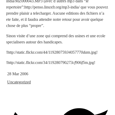
india/MZ000043.MP3 (avec d’autres mp3 dans “le
repertoire”:http://penso.linuxfr.org/mp3-india/ que vous pouvez
prendre plaisir a telecharger. Aucune editions des fichiers n’a
ete faite, et il faudra attendre notre retour pour avoir quelque
chose de plus “propre”.
Sinon visite d’une zone qui comprend des usines et une ecole
specialisees autour des handicapes.
!http://static.flickr.com/44/119280759
34057770da
m.jpg!
!http://static.flickr.com/34/119280790
273cf906f5
m.jpg!
28 Mar 2006
Uncategorized