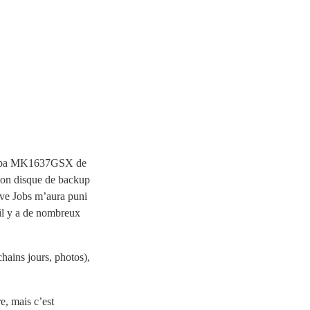
shiba MK1637GSX de
mon disque de backup
eve Jobs m’aura puni
 il y a de nombreux
hains jours, photos),
e, mais c’est