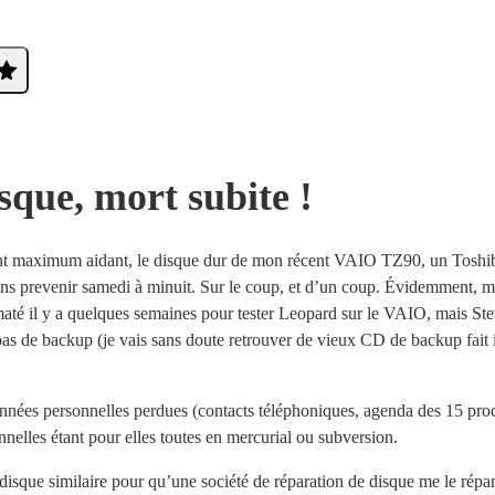
sque, mort subite !
nt maximum aidant, le disque dur de mon récent VAIO TZ90, un To
ns prevenir samedi à minuit. Sur le coup, et d’un coup. Évidemment, 
rmaté il y a quelques semaines pour tester Leopard sur le VAIO, mais St
pas de backup (je vais sans doute retrouver de vieux CD de backup fait
nnées personnelles perdues (contacts téléphoniques, agenda des 15 proc
nnelles étant pour elles toutes en mercurial ou subversion.
 disque similaire pour qu’une société de réparation de disque me le répar